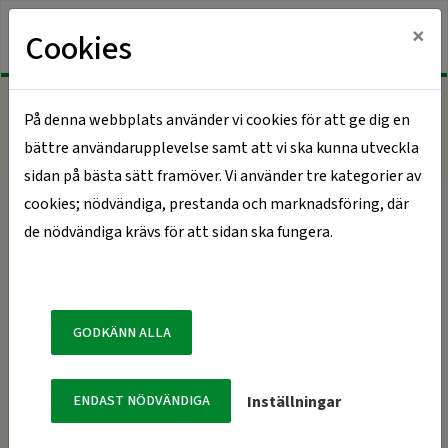
×
Cookies
På denna webbplats använder vi cookies för att ge dig en
Hem
Sidan kunde inte hittas
bättre användarupplevelse samt att vi ska kunna utveckla
sidan på bästa sätt framöver. Vi använder tre kategorier av
cookies; nödvändiga, prestanda och marknadsföring, där
Sidan kunde inte hittas
de nödvändiga krävs för att sidan ska fungera.
Oj då! Det verkar som om sidan du sökte inte finns
tillgänglig. Sidan du sökte kan ha blivit borttagen, flyttad
GODKÄNN ALLA
eller tillfälligt vara nere.
För att hitta tillbaka kan du:
ENDAST NÖDVÄNDIGA
Inställningar
Skriva det du söker i sökrutan