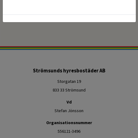
Uppdatera sidan
Trycka på logotypen eller hem
Strömsunds hyresbostäder AB
Storgatan 19
833 33 Strömsund
Vd
Stefan Jönsson
Organisationsnummer
556121-3496